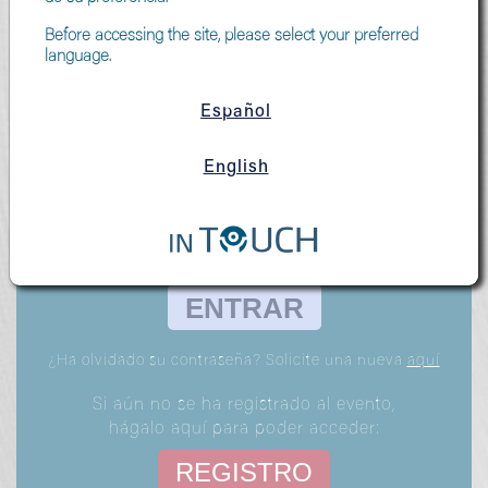
ACCESO AL EVENTO
Before accessing the site, please select your preferred
language.
Si ya se ha registrado al evento:
Español
E-mail
English
Contraseña
ENTRAR
¿Ha olvidado su contraseña? Solicite una nueva
aquí
Si aún no se ha registrado al evento,
hágalo aquí para poder acceder:
REGISTRO